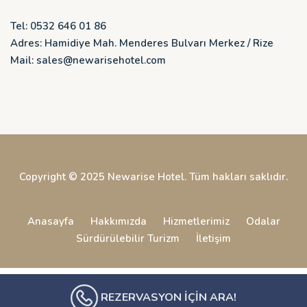
Tel: 0532 646 01 86
Adres: Hamidiye Mah. Menderes Bulvarı Merkez / Rize
Mail: sales@newarisehotel.com
Copyright © 2025 Newarise Hotel. Tüm hakları saklıdır.
Anasayfa
Hakkımızda
Hizmetlerimiz
Odalar
Sürdürülebilir Turizm
İletişim
Bu site
DumanSoft
Web Tasarım Ajansı tarafından
REZERVASYON İÇİN ARA!
hazırlanmıştır.